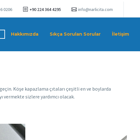
16 0206
+90 224 364 4295
info@narlicita.com
Hakkımızda
Sıkça Sorulan Sorular
İletişim
geçin. Köşe kapazlama çıtaları çeşitli en ve boylarda
ı vermekte sizlere yardımcı olacak.