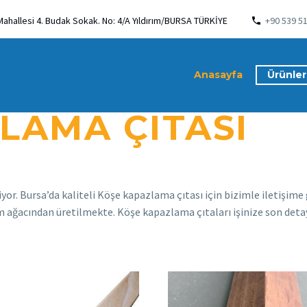
Mahallesi 4. Budak Sokak. No: 4/A Yıldırım/BURSA TÜRKİYE
+90 539 5
Anasayfa
Ürünler
LAMA ÇITASI
r. Bursa’da kaliteli Köşe kapazlama çıtası için bizimle iletişime 
 ağacından üretilmekte. Köşe kapazlama çıtaları işinize son detay